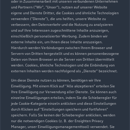
08021 88980
oder in Zusammenarbeit mit unseren verbundenen Unternehmen
und Partnern ("Wir", "Unser"), nutzen auf unserer Website
eigene und Dienste Dritter, die Cookies und ähnliche Technologien
info@autohaus-weingaertner.de
verwenden ("Dienste"), die uns helfen, unsere Website zu
verbessern, den Datenverkehr und die Nutzung zu analysieren
Kontaktdaten herunterladen
und auf Ihre Interessen zugeschnittene Inhalte anzuzeigen,
einschließlich personalisierter Werbung. Zudem binden wir
externe Inhalte ein, um Ihnen diese Inhalte anzuzeigen.
Hierdurch werden Verbindungen zwischen Ihrem Browser und
Servern von Dritten hergestellt und es können personenbezogene
Öffnungszeiten
Daten von Ihrem Browser an die Server von Dritten übermittelt
werden. Cookies, ähnliche Technologien und die Einbindung von
externen Inhalten werden nachfolgend als „Dienste“ bezeichnet.
Service
Um diese Dienste nutzen zu können, benötigen wir Ihre
Schließt bald
18:00
Einwilligung. Mit einem Klick auf "Alle akzeptieren" erteilen Sie
Ihre Einwilligung zur Verwendung aller Dienste. Sie können auch
einzelne Einwilligungen erteilen, indem Sie die Schieberegler für
Teile- & Zubehörverkauf
jede Cookie-Kategorie einzeln anklicken und diese Einstellungen
Schließt bald
18:00
durch Klicken auf "Einstellungen speichern und fortfahren"
speichern. Falls Sie keinen der Schieberegler anklicken, werden
nur die notwendigen Cookies (z. B. der Ensighten Privacy
Manager, unser Einwilligungsmanagementtool) verwendet. Sie