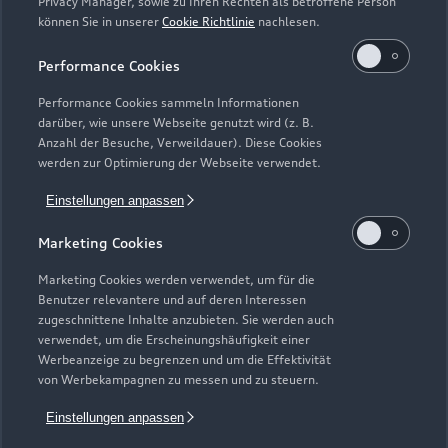
Privacy Manager, sowie zu Ihren Rechten als betroffene Person
können Sie in unserer
Cookie Richtlinie
nachlesen.
Performance Cookies
Performance Cookies sammeln Informationen
darüber, wie unsere Webseite genutzt wird (z. B.
Anzahl der Besuche, Verweildauer). Diese Cookies
Zur Inspektion
werden zur Optimierung der Webseite verwendet.
Einstellungen anpassen
Zurück nach oben
Marketing Cookies
Marketing Cookies werden verwendet, um für die
Modelle
Benutzer relevantere und auf deren Interessen
zugeschnittene Inhalte anzubieten. Sie werden auch
verwendet, um die Erscheinungshäufigkeit einer
Kaufen & leasen
Alle Modelle
Werbeanzeige zu begrenzen und um die Effektivität
von Werbekampagnen zu messen und zu steuern.
Modelle vergleichen
Service & Zubehör
Neuwagensuche
Einstellungen anpassen
Elektromodelle
Gebrauchtwagensuche